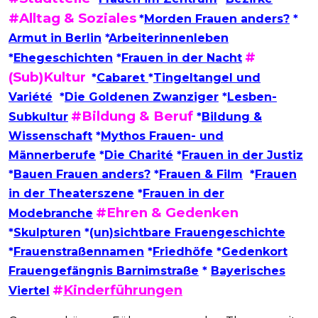
#Alltag & Soziales
*
Morden Frauen anders?
*
Armut in Berlin
*
Arbeiterinnenleben
#
*
Ehegeschichten
*
Frauen in der Nacht
(Sub)Kultur
*
Cabaret
*
Tingeltangel und
Variété
*
Die Goldenen Zwanziger
*
Lesben-
#Bildung & Beruf
Subkultur
*
Bildung &
Wissenschaft
*
Mythos Frauen- und
Männerberufe
*
Die Charité
*
Frauen in der Justiz
*
Bauen Frauen anders?
*
Frauen & Film
*
Frauen
in der Theaterszene
*
Frauen in der
#Ehren & Gedenken
Modebranche
*
Skulpturen
*
(un)sichtbare Frauengeschichte
*
Frauenstraßennamen
*
Friedhöfe
*
Gedenkort
Frauengefängnis Barnimstraße
*
Bayerisches
#
Kinderführungen
Viertel