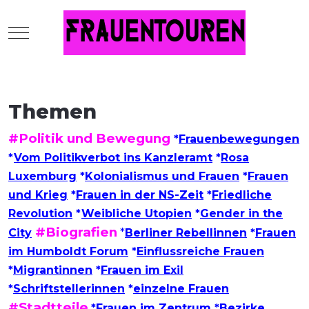
Mobile Menu Toggle
Themen
#Politik und Bewegung
*
Frauenbewegungen
*
Vom Politikverbot ins Kanzleramt
*
Rosa
Luxemburg
*
Kolonialismus und Frauen
*
Frauen
und Krieg
*
Frauen in der NS-Zeit
*
Friedliche
Revolution
*
Weibliche Utopien
*
Gender in the
#Biografien
City
*
Berliner Rebellinnen
*
Frauen
im Humboldt Forum
*
Einflussreiche Frauen
*
Migrantinnen
*
Frauen im Exil
*
Schriftstellerinnen
*
einzelne Frauen
#Stadtteile
*
Frauen im Zentrum
*
Bezirke