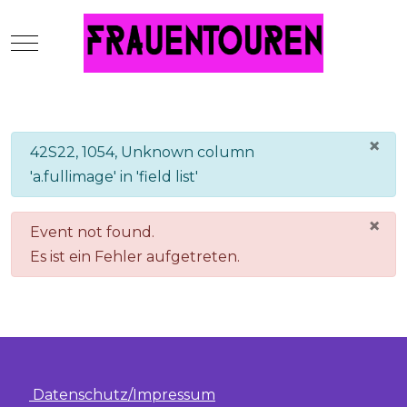
Mobile Menu Toggle
×
info
42S22, 1054, Unknown column
'a.fullimage' in 'field list'
×
danger
Event not found.
Es ist ein Fehler aufgetreten.
Datenschutz/Impressum