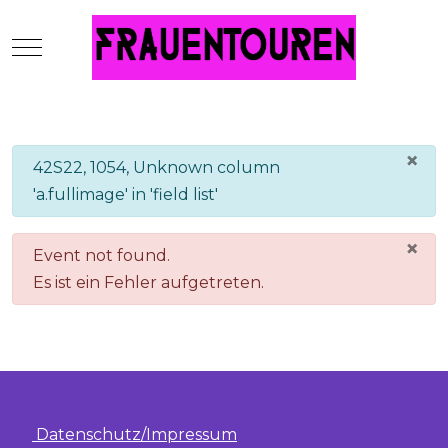
Mobile Menu Toggle
×
info
42S22, 1054, Unknown column
'a.fullimage' in 'field list'
×
danger
Event not found.
Es ist ein Fehler aufgetreten.
Datenschutz/Impressum